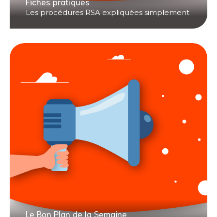
Fiches pratiques
Les procédures RSA expliquées simplement
Le Bon Plan de la Semaine