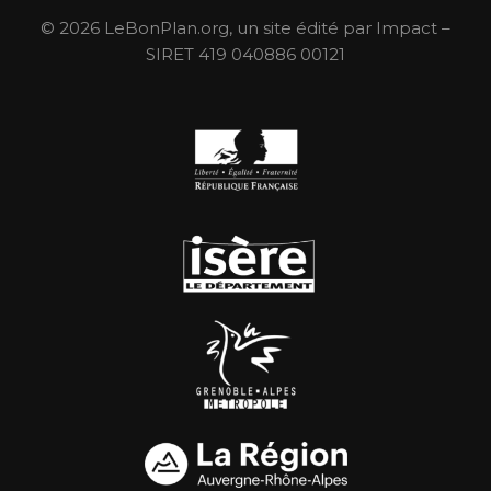
© 2026 LeBonPlan.org, un site édité par Impact –
SIRET 419 040886 00121