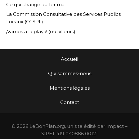
Ce qui change au 1er mai
La Commission Consultative des Services Publics
Locaux (CCSPL)
¡Vamos a la playa! (ou ailleurs)
Accueil
Qui sommes-nous
Mentions légales
Contact
© 2026 LeBonPlan.org, un site édité par Impact –
SIRET 419 040886 00121