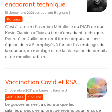
encadrant technique.
Catégories
Catégories
15 décembre 2021
par
Laurent Bagnard
|
Portraits
C’est à l’atelier d’insertion Métallerie du PIAD de que
Kevin Giardina officie au titre d’encadrant technique.
Recruté en Juillet dernier, il forme depuis lors une
équipe de 4 à 5 employés à l’art de l’assemblage, de
la soudure, du meulage et de la réalisation de portails
et de mobilier urbain.
Vaccination Covid et RSA
Catégories
Catégories
2 novembre 2021
par
Laurent Bagnard
|
Actualités
Société
Le gouvernement a décrété que les
salariés privés d’emploi et de revenu pour refus de