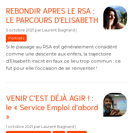
REBONDIR APRES LE RSA :
LE PARCOURS D’ELISABETH
Catégories
Catégories
5 octobre 2021
par
Laurent Bagnard
|
Portraits
Si le passage au RSA est généralement considéré
comme une descente aux enfers, la trajectoire
d’Elisabeth inscrit en faux ce lieu trop commun : ce
fut pour elle l’occasion de se réinventer !
VENIR C’EST DÉJÀ AGIR ! :
le « Service Emploi d’abord
»
Catégories
Catégories
1 octobre 2021
par
Laurent Bagnard
|