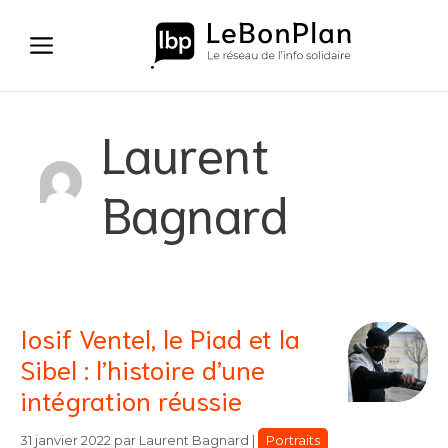
Aller
au
contenu
Laurent
Bagnard
Iosif Ventel, le Piad et la
Sibel : l’histoire d’une
intégration réussie
Catégories
Catégories
Portraits
31 janvier 2022
par
Laurent Bagnard
|