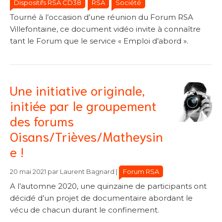
Dispositifs RSA CD38
RSA
Société
Tourné à l’occasion d’une réunion du Forum RSA
Villefontaine, ce document vidéo invite à connaître
tant le Forum que le service « Emploi d’abord ».
Une initiative originale,
initiée par le groupement
des forums
Oisans/Trièves/Matheysin
e !
Catégories
Catégories
Forum RSA
20 mai 2021
par
Laurent Bagnard
|
A l’automne 2020, une quinzaine de participants ont
décidé d’un projet de documentaire abordant le
vécu de chacun durant le confinement.