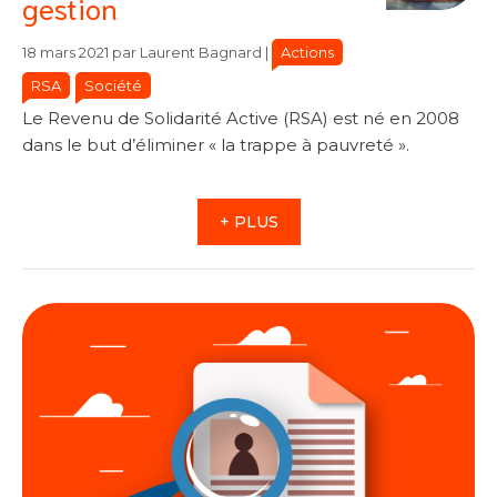
gestion
Catégories
Catégories
Actions
18 mars 2021
par
Laurent Bagnard
|
RSA
Société
Le Revenu de Solidarité Active (RSA) est né en 2008
dans le but d’éliminer « la trappe à pauvreté ».
+ PLUS