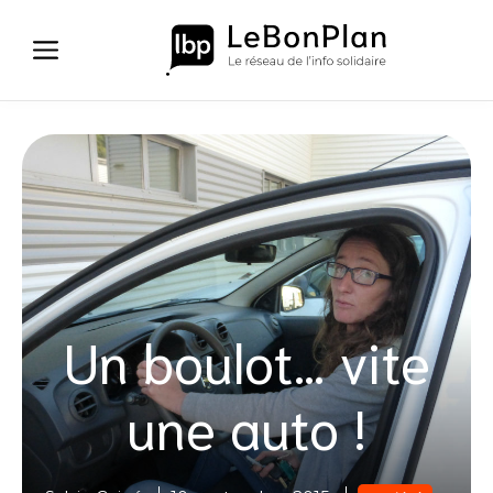
Aller
au
contenu
Un boulot… vite
une auto !