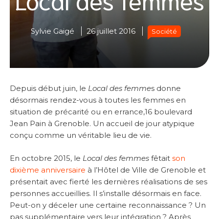
Sylvie Gaigé
26 juillet 2016
Société
Depuis début juin, le
Local des femme
s donne
désormais rendez-vous à toutes les femmes en
situation de précarité ou en errance,16 boulevard
Jean Pain à Grenoble. Un accueil de jour atypique
conçu comme un véritable lieu de vie.
En octobre 2015, le
Local des femmes
fêtait
son
dixième anniversaire
à l’Hôtel de Ville de Grenoble et
présentait avec fierté les dernières réalisations de ses
personnes accueillies. Il s’installe désormais en face.
Peut-on y déceler une certaine reconnaissance ? Un
pas supplémentaire vers leur intégration ? Après