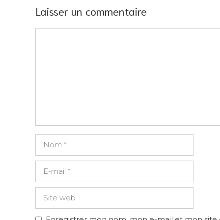
Laisser un commentaire
Commentaire
Nom
E-
mail
Site
web
Enregistrer mon nom, mon e-mail et mon site