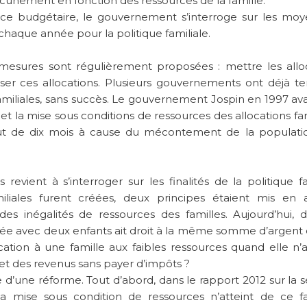
unement en fonction des ressources de la famille.
ence budgétaire, le gouvernement s’interroge sur les mo
chaque année pour la politique familiale.
 mesures sont régulièrement proposées : mettre les allo
liser ces allocations. Plusieurs gouvernements ont déjà t
amiliales, sans succès. Le gouvernement Jospin en 1997 ava
t la mise sous conditions de ressources des allocations fam
t de dix mois à cause du mécontement de la populatio
revient à s’interroger sur les finalités de la politique fa
amiliales furent créées, deux principes étaient mis en 
es inégalités de ressources des familles. Aujourd’hui, d
 aisée avec deux enfants ait droit à la même somme d’argent
cation à une famille aux faibles ressources quand elle n’
 et des revenus sans payer d’impôts ?
e d’une réforme. Tout d’abord, dans le rapport 2012 sur la s
a mise sous condition de ressources n’atteint de ce f