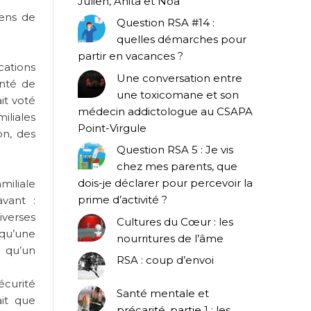
Julien, Anita et Noa
yens de
Question RSA #14 :
quelles démarches pour
partir en vacances ?
cations
Une conversation entre
enté de
une toxicomane et son
it voté
médecin addictologue au CSAPA
iliales
Point-Virgule
n, des
Question RSA 5 : Je vis
chez mes parents, que
dois-je déclarer pour percevoir la
miliale
prime d’activité ?
avant :
iverses
Cultures du Cœur : les
 qu’une
nourritures de l’âme
a qu’un
RSA : coup d’envoi
écurité
Santé mentale et
ait que
précarité, partie 1 : les