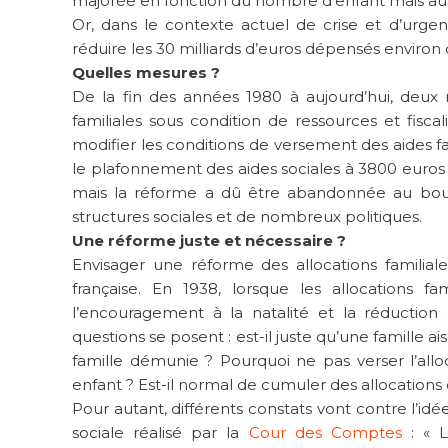
majorée en fonction du nombre d’enfant mais auc
Or, dans le contexte actuel de crise et d’urg
réduire les 30 milliards d’euros dépensés environ 
Quelles mesures ?
De la fin des années 1980 à aujourd’hui, deux
familiales sous condition de ressources et fisca
modifier les conditions de versement des aides f
le plafonnement des aides sociales à 3800 euros e
mais la réforme a dû être abandonnée au bou
structures sociales et de nombreux politiques.
Une réforme juste et nécessaire ?
Envisager une réforme des allocations familiales 
française. En 1938, lorsque les allocations f
l’encouragement à la natalité et la réduction d
questions se posent : est-il juste qu’une famille
famille démunie ? Pourquoi ne pas verser l’allo
enfant ? Est-il normal de cumuler des allocations
Pour autant, différents constats vont contre l’idé
sociale réalisé par la
Cour des Comptes
: « L