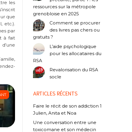
tre les
ressources sur la métropole
inscrit
grenobloise en 2025
our que
Comment se procurer
 etc.).
des livres pas chers ou
mes par
gratuits ?
 à fait
s d’une
L’aide psychologique
pour les allocataires du
mille,
RSA
Rendez-
Revalorisation du RSA
socle
ARTICLES RÉCENTS
ANT
Faire le récit de son addiction 1
r
Julien, Anita et Noa
Une conversation entre une
toxicomane et son médecin