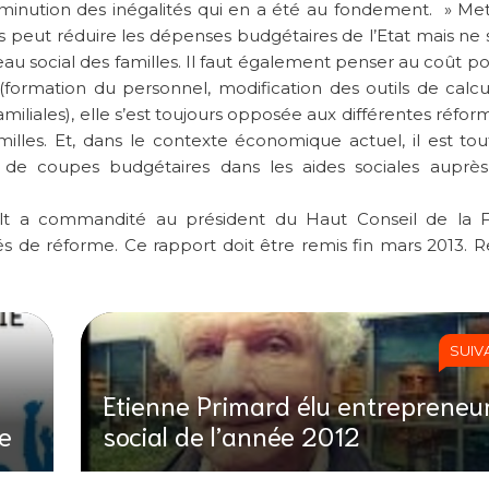
 diminution des inégalités qui en a été au fondement. » Met
s peut réduire les dépenses budgétaires de l’Etat mais ne s’
eau social des familles. Il faut également penser au coût p
rmation du personnel, modification des outils de calcul,
amiliales), elle s’est toujours opposée aux différentes réfor
lles. Et, dans le contexte économique actuel, il est tout
s de coupes budgétaires dans les aides sociales auprè
t a commandité au président du Haut Conseil de la Fa
tés de réforme. Ce rapport doit être remis fin mars 2013. 
SUIV
Etienne Primard élu entrepreneu
le
social de l’année 2012