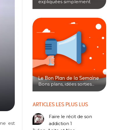
expliquées simplement
Le Bon Plan de la Semaine
Bons plans, idées sorties...
ARTICLES LES PLUS LUS
Faire le récit de son
mme est
addiction 1