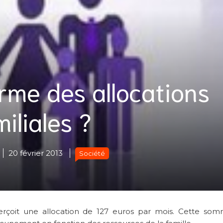
rme des allocations
miliales ?
20 février 2013
Société
perçoit une allocation de 127 euros par mois. Cette so