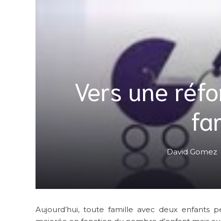
Vers une réfo
fa
David Gomez
Aujourd’hui, toute famille avec deux enfants 