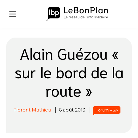
Aller
au
contenu
Alain Guézou «
sur le bord de la
route »
Florent Mathieu
6 août 2013
Forum RSA