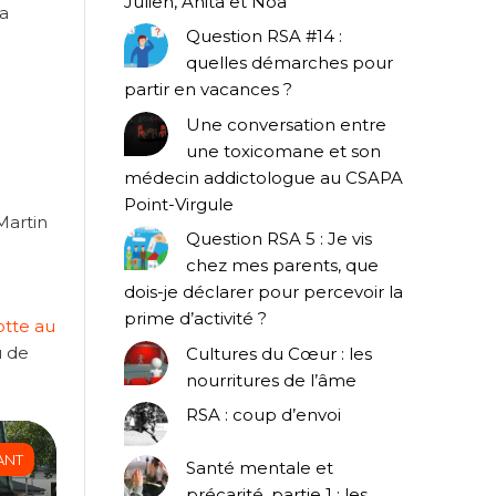
Julien, Anita et Noa
 a
Question RSA #14 :
quelles démarches pour
partir en vacances ?
Une conversation entre
une toxicomane et son
médecin addictologue au CSAPA
Point-Virgule
Martin
Question RSA 5 : Je vis
chez mes parents, que
dois-je déclarer pour percevoir la
prime d’activité ?
tte au
u de
Cultures du Cœur : les
nourritures de l’âme
RSA : coup d’envoi
ANT
Santé mentale et
précarité, partie 1 : les