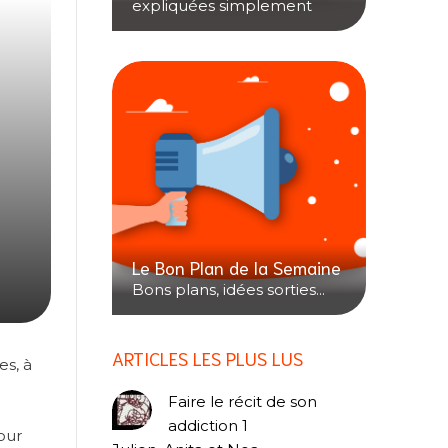
expliquées simplement
Le Bon Plan de la Semaine
Bons plans, idées sorties...
ARTICLES LES PLUS LUS
es, à
Faire le récit de son
addiction 1
our