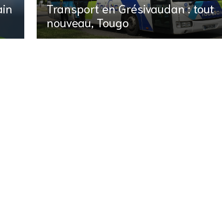
ain
Transport en Grésivaudan : tout
nouveau, Tougo