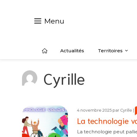
Aller
au
contenu
Menu
Actualités
Territoires
Cyrille
C
C
4 novembre 2025
par
Cyrille
|
La technologie va
La technologie peut pallie