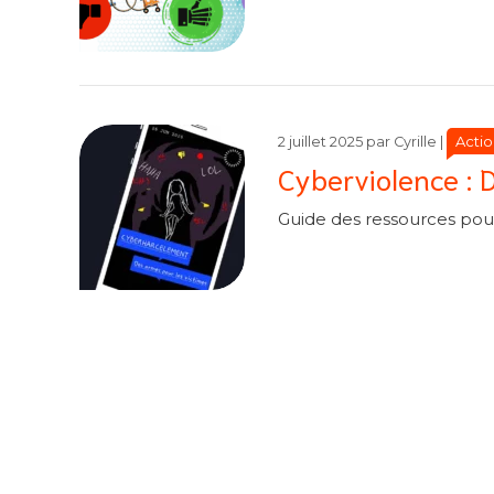
Catégo
Catégo
Actio
2 juillet 2025
par
Cyrille
|
Cyberviolence : 
Guide des ressources pour