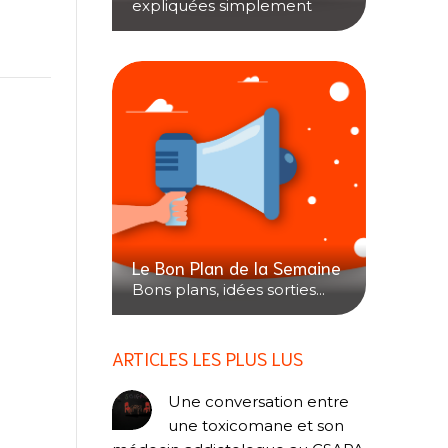
expliquées simplement
Le Bon Plan de la Semaine
Bons plans, idées sorties...
ARTICLES LES PLUS LUS
Une conversation entre
une toxicomane et son