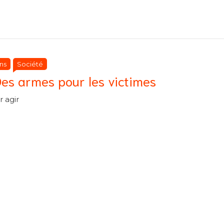
ries
ries
ns
Société
Des armes pour les victimes
 agir