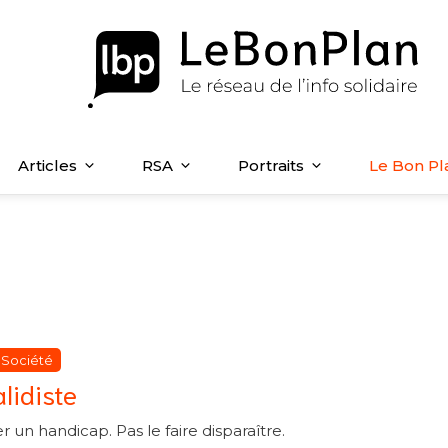
Articles
RSA
Portraits
Le Bon Pl
atégories
atégories
Société
lidiste
r un handicap. Pas le faire disparaître.