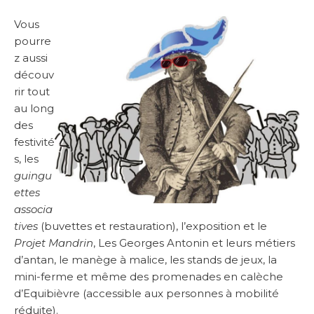
Vous
pourre
z aussi
découv
rir tout
au long
des
festivité
s, les
guingu
ettes
associa
tives
(buvettes et restauration), l’exposition et le
Projet Mandrin
, Les Georges Antonin et leurs métiers
d’antan, le manège à malice, les stands de jeux, la
mini-ferme et même des promenades en calèche
d’Equibièvre (accessible aux personnes à mobilité
réduite).