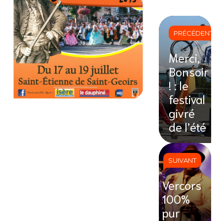
PRÉCÉDENT
Merci,
Bonsoir
! : le
festival
givré
de l’été
SUIVANT
Vercors
100%
pur