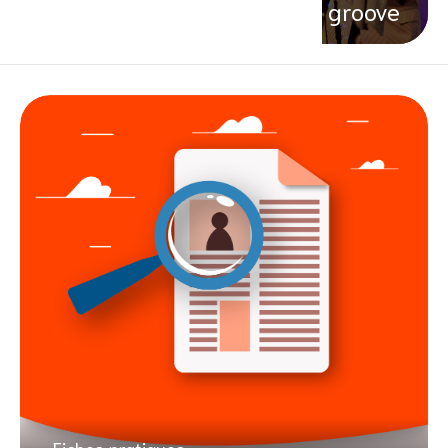
groove
Fiches pratiques