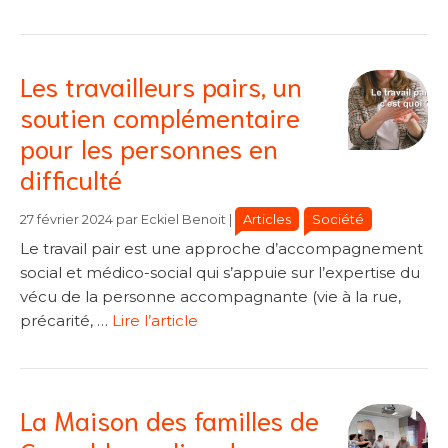
Les travailleurs pairs, un
soutien complémentaire
pour les personnes en
difficulté
Catégories
Catégories
Articles
Société
27 février 2024
par
Eckiel Benoit
|
Le travail pair est une approche d’accompagnement
social et médico-social qui s’appuie sur l’expertise du
vécu de la personne accompagnante (vie à la rue,
précarité, …
Lire l’article
La Maison des familles de