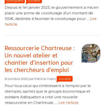
Bons plans
Société
Depuis le 1er janvier 2023, le gouvernement a mis en
place une prime de covoiturage d’un montant de
100€, destinée à favoriser le covoiturage pour …
Lire
l’article
Ressourcerie Chartreuse :
Un nouvel atelier et
chantier d’insertion pour
les chercheurs d’emploi
Catégories
Catégories
Société
8 octobre 2022
par
Patricia Yvars
|
Pour tous ceux qui s’intéressent à l’emploi par le
réemploi, sachez que le groupe économique et
solidaire Adéquation a créé une nouvelle
ressourcerie en Chartreuse. …
Lire l’article