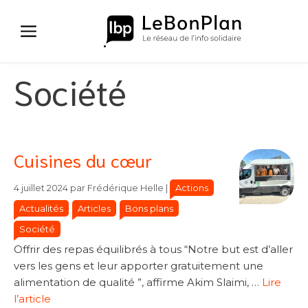
Aller
au
contenu
Société
Cuisines du cœur
Catégories
Catégories
Actions
4 juillet 2024
par
Frédérique Helle
|
Actualités
Articles
Bons plans
Société
Offrir des repas équilibrés à tous “Notre but est d’aller
vers les gens et leur apporter gratuitement une
alimentation de qualité ”, affirme Akim Slaimi, …
Lire
l’article