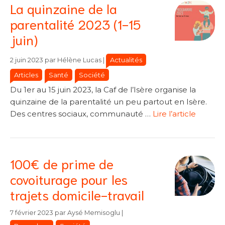
La quinzaine de la
parentalité 2023 (1-15
juin)
Catégories
Catégories
Actualités
2 juin 2023
par
Hélène Lucas
|
Articles
Santé
Société
Du 1er au 15 juin 2023, la Caf de l’Isère organise la
quinzaine de la parentalité un peu partout en Isère.
Des centres sociaux, communauté …
Lire l’article
100€ de prime de
covoiturage pour les
trajets domicile-travail
Catégories
Catégories
7 février 2023
par
Aysé Memisoglu
|