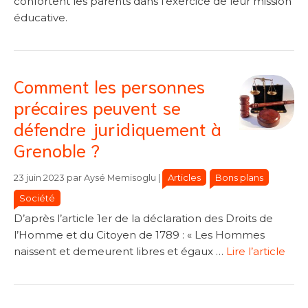
confortent les parents dans l’exercice de leur mission
éducative.
Comment les personnes
précaires peuvent se
défendre juridiquement à
Grenoble ?
Catégories
Catégories
Articles
Bons plans
23 juin 2023
par
Aysé Memisoglu
|
Société
D’après l’article 1er de la déclaration des Droits de
l’Homme et du Citoyen de 1789 : « Les Hommes
naissent et demeurent libres et égaux …
Lire l’article