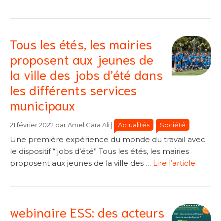
Tous les étés, les mairies
proposent aux jeunes de
la ville des jobs d’été dans
les différents services
municipaux
Catégories
Catégories
Actualités
Société
21 février 2022
par
Amel Gara Ali
|
Une première expérience du monde du travail avec
le dispositif “ jobs d’été” Tous les étés, les mairies
proposent aux jeunes de la ville des …
Lire l’article
webinaire ESS: des acteurs