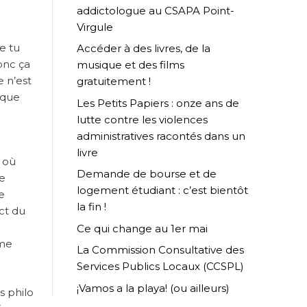
addictologue au CSAPA Point-
Virgule
e tu
Accéder à des livres, de la
donc ça
musique et des films
e n’est
gratuitement !
 que
Les Petits Papiers : onze ans de
lutte contre les violences
administratives racontés dans un
livre
 où
Demande de bourse et de
ue
logement étudiant : c’est bientôt
e
la fin !
ct du
Ce qui change au 1er mai
ême
La Commission Consultative des
Services Publics Locaux (CCSPL)
¡Vamos a la playa! (ou ailleurs)
s philo