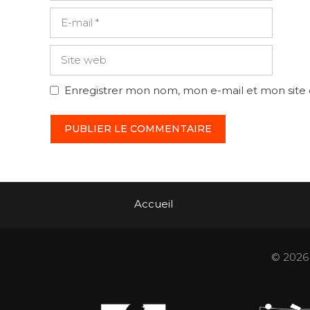
E-
mail
Site
web
Enregistrer mon nom, mon e-mail et mon site
Accueil
© 2026 