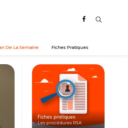
an De La Semaine
Fiches Pratiques
Fiches pratiques
Les procédures RSA