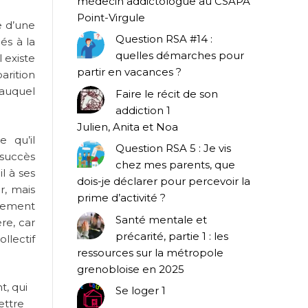
médecin addictologue au CSAPA
Point-Virgule
e d’une
Question RSA #14 :
és à la
quelles démarches pour
 existe
partir en vacances ?
arition
 auquel
Faire le récit de son
addiction 1
Julien, Anita et Noa
e qu’il
Question RSA 5 : Je vis
 succès
chez mes parents, que
l à ses
dois-je déclarer pour percevoir la
r, mais
prime d’activité ?
alement
Santé mentale et
re, car
précarité, partie 1 : les
ollectif
ressources sur la métropole
grenobloise en 2025
t, qui
Se loger 1
mettre