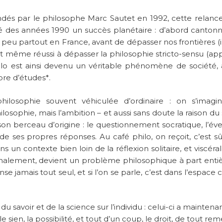
ndés par le philosophe Marc Sautet en 1992, cette relanc
ié des années 1990 un succès planétaire : d’abord cantonn
 peu partout en France, avant de dépasser nos frontières (il
ont même réussi à dépasser la philosophie stricto-sensu (app
hilo est ainsi devenu un véritable phénomène de société,
bre d’études*.
ilosophie souvent véhiculée d’ordinaire : on s’imagin
ilosophie, mais l’ambition – et aussi sans doute la raison du
son berceau d’origine : le questionnement socratique, l’évei
de ses propres réponses. Au café philo, on reçoit, c’est sû
 un contexte bien loin de la réflexion solitaire, et viscér
inalement, devient un problème philosophique à part entiè
e jamais tout seul, et si l’on se parle, c’est dans l’espace c
du savoir et de la science sur l’individu : celui-ci a maintenan
le sien, la possibilité, et tout d’un coup, le droit, de tout re