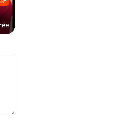
ANT
trée