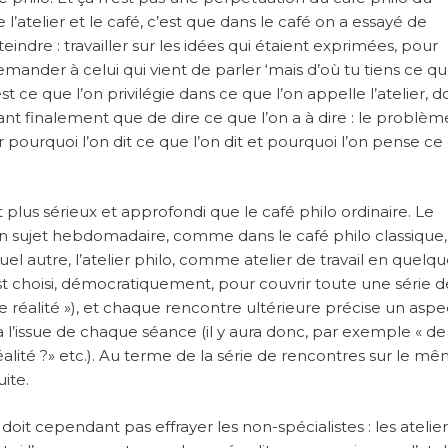
 l’atelier et le café, c’est que dans le café on a essayé de
teindre : travailler sur les idées qui étaient exprimées, pour
emander à celui qui vient de parler ‘mais d’où tu tiens ce qu
est ce que l’on privilégie dans ce que l’on appelle l’atelier, 
tant finalement que de dire ce que l’on a à dire : le problèm
ir pourquoi l’on dit ce que l’on dit et pourquoi l’on pense ce
plus sérieux et approfondi que le café philo ordinaire. Le
un sujet hebdomadaire, comme dans le café philo classique,
l autre, l’atelier philo, comme atelier de travail en quelq
st choisi, démocratiquement, pour couvrir toute une série d
e réalité »), et chaque rencontre ultérieure précise un aspe
e à l’issue de chaque séance (il y aura donc, par exemple « de
lité ?» etc.). Au terme de la série de rencontres sur le m
ite.
it cependant pas effrayer les non-spécialistes : les atelier