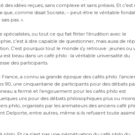
ité des idées reçues, sans complexe et sans préavis. Et c’est 
 vrai que, comme disait Socrate, – peut-être le véritable fond
sais pas. ».
e spécialistes, ou tout ce qui fait flirter l’érudition avec le
phie, c’est à dire capable de questionner, mais aussi de ré
on. C’est pourquoi tout le monde s’y retrouve : jeunes ou v
i est beau dans un café philo : la véritable universalité du
sse des participants.
de France, a connu sa grande époque des cafés philo: l’ancie
es 90, une cinquantaine de participants pour des débats par
onneau a fermé et l’engouement pour les cafés philo est
 quelques uns pour des débats philosophiques plus ou moins
iers philo, organisés par les animateurs des anciens café ph
 Delporte, entre autres, même si ils refusent toute assimi
é philo. Et ça n’est pas une pérpétuation du café philo du