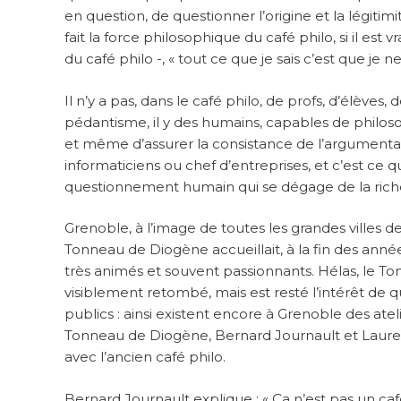
en question, de questionner l’origine et la légitim
fait la force philosophique du café philo, si il est
du café philo -, « tout ce que je sais c’est que je ne 
Il n’y a pas, dans le café philo, de profs, d’élèves, d
pédantisme, il y des humains, capables de philoso
et même d’assurer la consistance de l’argumentati
informaticiens ou chef d’entreprises, et c’est ce qu
questionnement humain qui se dégage de la riche
Grenoble, à l’image de toutes les grandes villes 
Tonneau de Diogène accueillait, à la fin des anné
très animés et souvent passionnants. Hélas, le T
visiblement retombé, mais est resté l’intérêt de
publics : ainsi existent encore à Grenoble des atel
Tonneau de Diogène, Bernard Journault et Laurent
avec l’ancien café philo.
Bernard Journault explique : « Ça n’est pas un caf