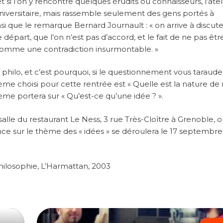
t si l’on y rencontre quelques érudits ou connaisseurs, l’atel
iversitaire, mais rassemble seulement des gens portés à
si que le remarque Bernard Journault : « on arrive à discute
 départ, que l’on n’est pas d’accord, et le fait de ne pas êtr
omme une contradiction insurmontable. »
r philo, et c’est pourquoi, si le questionnement vous taraude,
 thème choisi pour cette rentrée est « Quelle est la nature de
hème portera sur « Qu’est-ce qu’une idée ? ».
e salle du restaurant Le Ness, 3 rue Très-Cloître à Grenoble, 
ance sur le thème des « idées » se déroulera le 17 septembre
hilosophie, L’Harmattan, 2003