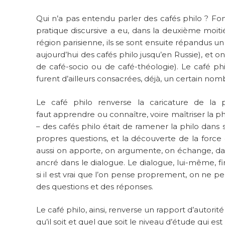
Qui n’a pas entendu parler des cafés philo ? Fo
pratique discursive a eu, dans la deuxième moit
région parisienne, ils se sont ensuite répandus un
aujourd’hui des cafés philo jusqu’en Russie), et 
de café-socio ou de café-théologie). Le café p
furent d’ailleurs consacrées, déjà, un certain nom
Le café philo renverse la caricature de la ph
faut apprendre ou connaître, voire maîtriser la ph
– des cafés philo était de ramener la philo dans 
propres questions, et la découverte de la force 
aussi on apporte, on argumente, on échange, dans
ancré dans le dialogue. Le dialogue, lui-même, f
si il est vrai que l’on pense proprement, on ne pens
des questions et des réponses.
Le café philo, ainsi, renverse un rapport d’autorité 
qu’il soit et quel que soit le niveau d’étude qui est 