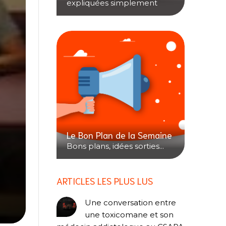
expliquées simplement
Le Bon Plan de la Semaine
Bons plans, idées sorties...
ARTICLES LES PLUS LUS
Une conversation entre
une toxicomane et son