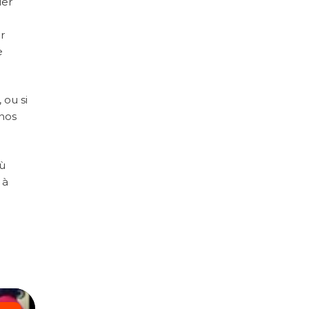
ier
r
e
 ou si
 nos
où
 à