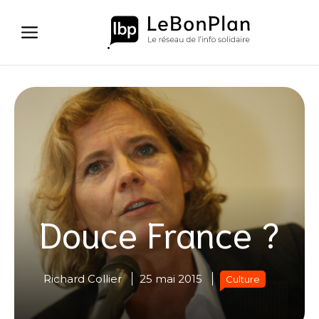
Aller
au
contenu
Douce France ?
Richard Collier
25 mai 2015
Culture