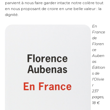
parvient à nous faire garder intacte notre colère tout
en nous proposant de croire en une belle valeur : la
dignité.
En
France
de
Floren
ce
Auben
as
Édition
s de
l’Olivie
r
237
pages,
18 €