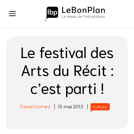
Aller
au
contenu
Le festival des
Arts du Récit :
c’est parti !
David Gomez
15 mai 2013
Culture