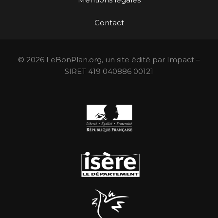
Contact
© 2026 LeBonPlan.org, un site édité par Impact –
SIRET 419 040886 00121