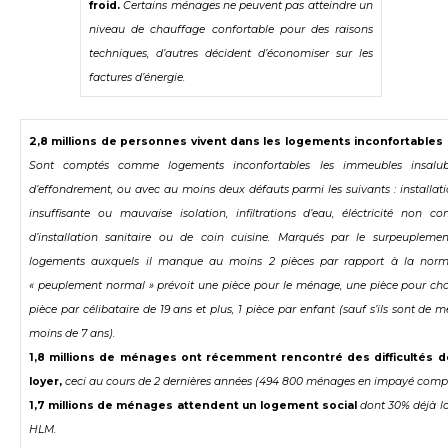
froid.
Certains ménages ne peuvent pas atteindre un
niveau de chauffage confortable pour des raisons
techniques, d’autres décident d’économiser sur les
factures d’énergie.
2,8 millions de personnes vivent dans les logements inconfortables
Sont comptés comme logements inconfortables les immeubles insalub
d’effondrement, ou avec au moins deux défauts parmi les suivants : installat
insuffisante ou mauvaise isolation, infiltrations d’eau, éléctricité non c
d’installation sanitaire ou de coin cuisine. Marqués par le surpeupleme
logements auxquels il manque au moins 2 pièces par rapport à la nor
« peuplement normal » prévoit une pièce pour le ménage, une pièce pour ch
pièce par célibataire de 19 ans et plus, 1 pièce par enfant (sauf s’ils sont de
moins de 7 ans).
1,8 millions de ménages ont récemment rencontré des difficultés 
loyer,
ceci au cours de 2 dernières années (494 800 ménages en impayé compta
1,7 millions de ménages attendent un logement social
dont 30% déjà l
HLM.