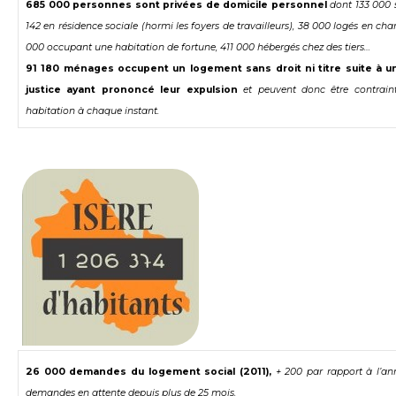
685 000 personnes sont privées de domicile personnel
dont 133 000 
142 en résidence sociale (hormi les foyers de travailleurs), 38 000 logés en cha
000 occupant une habitation de fortune, 411 000 hébergés chez des tiers…
91 180 ménages occupent un logement sans droit ni titre suite à u
justice ayant prononcé leur expulsion
et peuvent donc être contraint
habitation à chaque instant.
26 000 demandes du logement social (2011),
+ 200 par rapport à l’an
demandes en attente depuis plus de 25 mois.