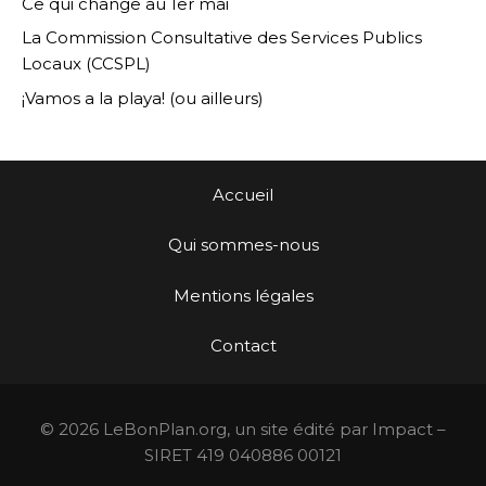
Ce qui change au 1er mai
La Commission Consultative des Services Publics
Locaux (CCSPL)
¡Vamos a la playa! (ou ailleurs)
Accueil
Qui sommes-nous
Mentions légales
Contact
© 2026 LeBonPlan.org, un site édité par Impact –
SIRET 419 040886 00121