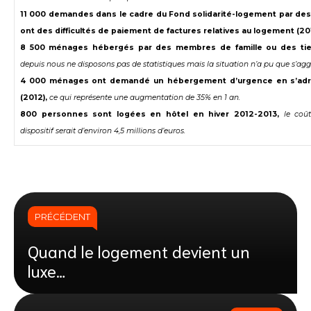
11 000 demandes dans le cadre du Fond solidarité-logement par de
ont des difficultés de paiement de factures relatives au logement (20
8 500 ménages hébergés par des membres de famille ou des tier
depuis nous ne disposons pas de statistiques mais la situation n’a pu que s’agg
4 000 ménages ont demandé un hébergement d’urgence en s’adre
(2012),
ce qui représente une augmentation de 35% en 1 an.
800 personnes sont logées en hôtel en hiver 2012-2013,
le coû
dispositif serait d’environ 4,5 millions d’euros.
PRÉCÉDENT
Quand le logement devient un
luxe…