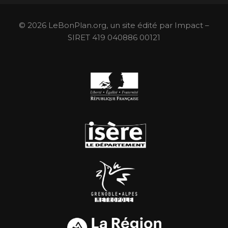
© 2026 LeBonPlan.org, un site édité par Impact –
SIRET 419 040886 00121