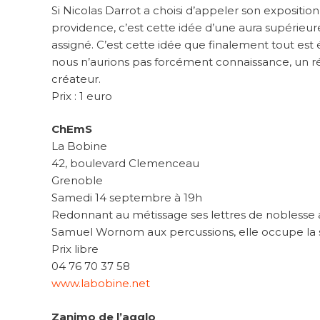
Si Nicolas Darrot a choisi d’appeler son exposition
providence, c’est cette idée d’une aura supérieur
assigné. C’est cette idée que finalement tout est é
nous n’aurions pas forcément connaissance, un ré
créateur.
Prix : 1 euro
ChEmS
La Bobine
42, boulevard Clemenceau
Grenoble
Samedi 14 septembre à 19h
Redonnant au métissage ses lettres de noblesse 
Samuel Wornom aux percussions, elle occupe la scè
Prix libre
04 76 70 37 58
www.labobine.net
Zanimo de l’agglo