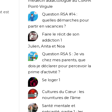
médecin addictologue au CSAPA
Point-Virgule
t est
Question RSA #14 :
quelles démarches pour
partir en vacances ?
Faire le récit de son
addiction 1
Julien, Anita et Noa
Question RSA 5 : Je vis
chez mes parents, que
dois-je déclarer pour percevoir la
prime d’activité ?
Se loger 1
Cultures du Cœur : les
nourritures de l’âme
Santé mentale et
précarité, partie 1 : les