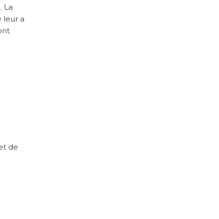
. La
 leur a
ont
et de