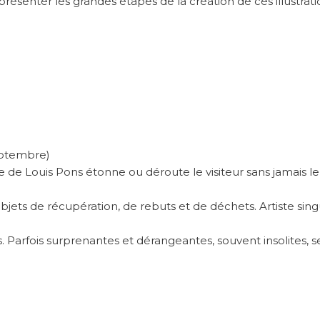
 présenter les grandes étapes de la création de ces illustrati
eptembre)
re de Louis Pons étonne ou déroute le visiteur sans jamais le 
bjets de récupération, de rebuts et de déchets. Artiste singul
Parfois surprenantes et dérangeantes, souvent insolites, s