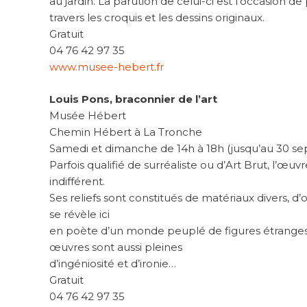
au jardin. La parution de celui-ci est l’occasion de
travers les croquis et les dessins originaux.
Gratuit
04 76 42 97 35
www.musee-hebert.fr
Louis Pons, braconnier de l’art
Musée Hébert
Chemin Hébert à La Tronche
Samedi et dimanche de 14h à 18h (jusqu’au 30 s
Parfois qualifié de surréaliste ou d’Art Brut, l’œuv
indifférent.
Ses reliefs sont constitués de matériaux divers, d’o
se révèle ici
en poète d’un monde peuplé de figures étranges. 
œuvres sont aussi pleines
d’ingéniosité et d’ironie…
Gratuit
04 76 42 97 35