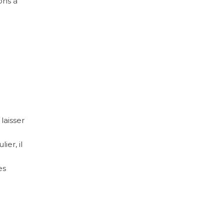
ons à
laisser
ier, il
es