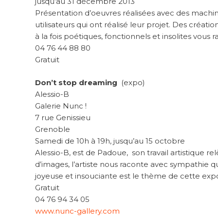
jusqu’au 31 décembre 2013
Présentation d’oeuvres réalisées avec des mach
utilisateurs qui ont réalisé leur projet. Des créat
à la fois poétiques, fonctionnels et insolites vous 
04 76 44 88 80
Gratuit
Don’t stop dreaming
(expo)
Alessio-B
Galerie Nunc !
7 rue Genissieu
Grenoble
Samedi de 10h à 19h, jusqu’au 15 octobre
Alessio-B, est de Padoue, son travail artistique 
d’images, l’artiste nous raconte avec sympathie que
joyeuse et insouciante est le thème de cette exp
Gratuit
04 76 94 34 05
www.nunc-gallery.com