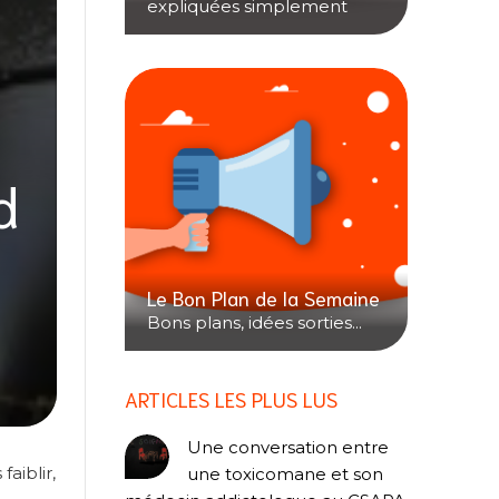
expliquées simplement
d
Le Bon Plan de la Semaine
Bons plans, idées sorties...
ARTICLES LES PLUS LUS
Une conversation entre
aiblir,
une toxicomane et son