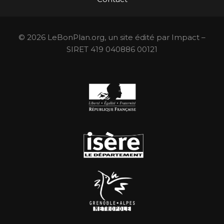
© 2026 LeBonPlan.org, un site édité par Impact –
SIRET 419 040886 00121