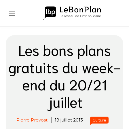
Aller
au
contenu
Les bons plans
gratuits du week-
end du 20/21
juillet
Pierre Prevost
19 juillet 2013
Culture