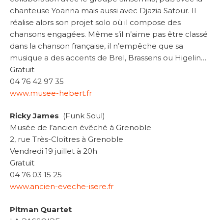
chanteuse Yoanna mais aussi avec Djazia Satour. Il
réalise alors son projet solo où il compose des
chansons engagées. Même s’il n’aime pas être classé
dans la chanson française, il n’empêche que sa
musique a des accents de Brel, Brassens ou Higelin…
Gratuit
04 76 42 97 35
www.musee-hebert.fr
Ricky James
(Funk Soul)
Musée de l’ancien évêché à Grenoble
2, rue Très-Cloîtres à Grenoble
Vendredi 19 juillet à 20h
Gratuit
04 76 03 15 25
www.ancien-eveche-isere.fr
Pitman Quartet