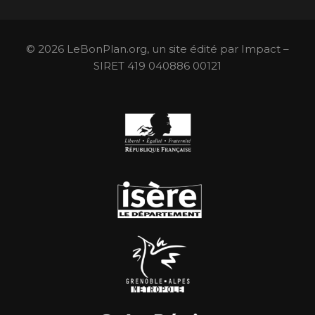
© 2026 LeBonPlan.org, un site édité par Impact –
SIRET 419 040886 00121