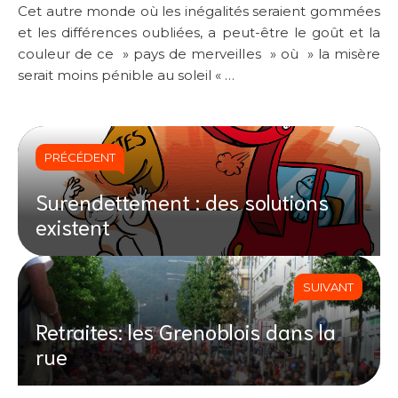
Cet autre monde où les inégalités seraient gommées
et les différences oubliées, a peut-être le goût et la
couleur de ce » pays de merveilles » où » la misère
serait moins pénible au soleil « …
PRÉCÉDENT
Surendettement : des solutions
existent
SUIVANT
Retraites: les Grenoblois dans la
rue