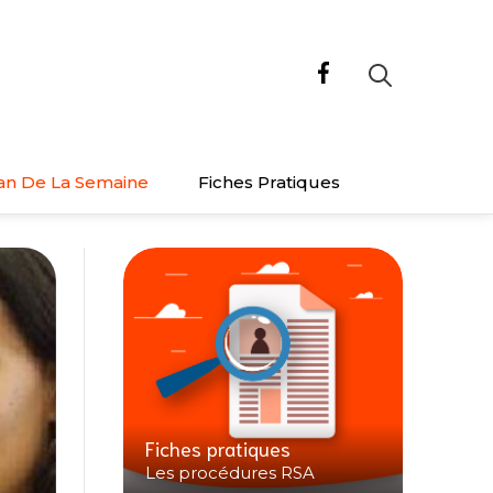
an De La Semaine
Fiches Pratiques
Fiches pratiques
Les procédures RSA