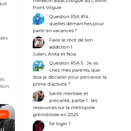
médecin addictologue au CSAPA
 que
Point-Virgule
Question RSA #14 :
quelles démarches pour
partir en vacances ?
 des
Faire le récit de son
addiction 1
Julien, Anita et Noa
Question RSA 5 : Je vis
chez mes parents, que
dois-je déclarer pour percevoir la
és
prime d’activité ?
tion,
Santé mentale et
précarité, partie 1 : les
ressources sur la métropole
grenobloise en 2025
ANT
Se loger 1
du