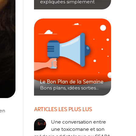
expliquées simplement
Le Bon Plan de la Semaine
Bons plans, idées sorties...
ARTICLES LES PLUS LUS
ien
Une conversation entre
une toxicomane et son