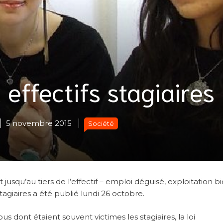
 effectifs stagiaires
5 novembre 2015
Société
t jusqu’au tiers de l’effectif – emploi déguisé, exploitation b
tagiaires a été publié lundi 26 octobre.
s dont étaient souvent victimes les stagiaires, la loi