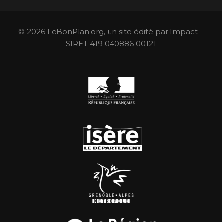
© 2026 LeBonPlan.org, un site édité par Impact –
SIRET 419 040886 00121