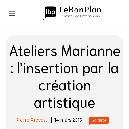
Aller
au
contenu
Ateliers Marianne
: l’insertion par la
création
artistique
Pierre Prevost
14 mars 2013
Société