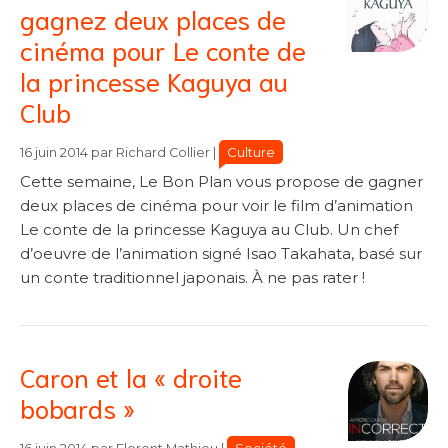
gagnez deux places de
cinéma pour Le conte de
la princesse Kaguya au
Club
Catégories
Catégories
Culture
16 juin 2014
par
Richard Collier
|
Cette semaine, Le Bon Plan vous propose de gagner
deux places de cinéma pour voir le film d’animation
Le conte de la princesse Kaguya au Club. Un chef
d’oeuvre de l’animation signé Isao Takahata, basé sur
un conte traditionnel japonais. À ne pas rater !
Caron et la « droite
bobards »
Catégories
Catégories