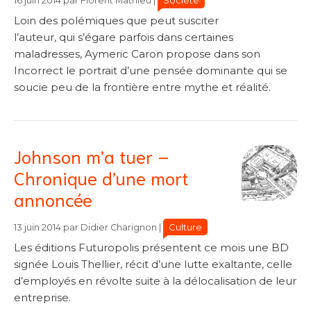
Société
16 juin 2014
par
Florent Mathieu
|
Loin des polémiques que peut susciter
l’auteur, qui s’égare parfois dans certaines
maladresses, Aymeric Caron propose dans son
Incorrect le portrait d’une pensée dominante qui se
soucie peu de la frontière entre mythe et réalité.
Johnson m’a tuer –
Chronique d’une mort
annoncée
Catégories
Catégories
Culture
13 juin 2014
par
Didier Charignon
|
Les éditions Futuropolis présentent ce mois une BD
signée Louis Thellier, récit d’une lutte exaltante, celle
d’employés en révolte suite à la délocalisation de leur
entreprise.