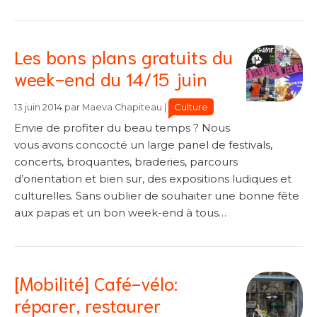
Les bons plans gratuits du
week-end du 14/15 juin
Catégories
Catégories
Culture
13 juin 2014
par
Maeva Chapiteau
|
Envie de profiter du beau temps ? Nous
vous avons concocté un large panel de festivals,
concerts, broquantes, braderies, parcours
d’orientation et bien sur, des expositions ludiques et
culturelles. Sans oublier de souhaiter une bonne fête
aux papas et un bon week-end à tous…
[Mobilité] Café-vélo:
réparer, restaurer