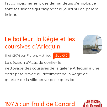
l’accompagnement des demandeurs d’emploi, ce
sont ses salariés qui craignent aujourd’hui de perdre
le leur.
Le bailleur, la Régie et les
coursives d’Arlequin
Catégories
Catégories
Société
11 juin 2014
par
Florent Mathieu
|
La décision d’Actis de confier le
nettoyage des coursives de la galerie Arlequin à une
entreprise privée au détriment de la Régie de
quartier de la Villeneuve pose question.
1973 : un froid de Canard