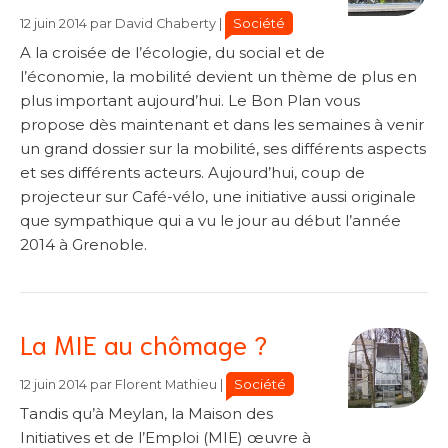
Catégories
Catégories
Société
12 juin 2014
par
David Chaberty
|
A la croisée de l’écologie, du social et de
l’économie, la mobilité devient un thème de plus en
plus important aujourd’hui. Le Bon Plan vous
propose dès maintenant et dans les semaines à venir
un grand dossier sur la mobilité, ses différents aspects
et ses différents acteurs. Aujourd’hui, coup de
projecteur sur Café-vélo, une initiative aussi originale
que sympathique qui a vu le jour au début l’année
2014 à Grenoble.
La MIE au chômage ?
Catégories
Catégories
Société
12 juin 2014
par
Florent Mathieu
|
Tandis qu’à Meylan, la Maison des
Initiatives et de l’Emploi (MIE) œuvre à