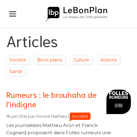
Aller
au
contenu
Articles
Société
Bons plans
Culture
Actions
Santé
Rumeurs : le brouhaha de
l’indigne
Catégories
Catégories
Société
18 juin 2014
par
Florent Mathieu
|
Les journalistes Mathieu Aron et Franck
Cognard proposent dans Folles rumeurs une