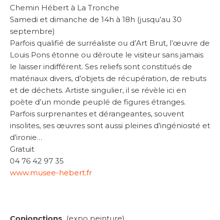
Chemin Hébert à La Tronche
Samedi et dimanche de 14h à 18h (jusqu’au 30
septembre)
Parfois qualifié de surréaliste ou d’Art Brut, l’œuvre de
Louis Pons étonne ou déroute le visiteur sans jamais
le laisser indifférent. Ses reliefs sont constitués de
matériaux divers, d’objets de récupération, de rebuts
et de déchets. Artiste singulier, il se révèle ici en
poète d’un monde peuplé de figures étranges.
Parfois surprenantes et dérangeantes, souvent
insolites, ses œuvres sont aussi pleines d’ingéniosité et
d’ironie…
Gratuit
04 76 42 97 35
www.musee-hebert.fr
Conjonctions
(expo peinture)