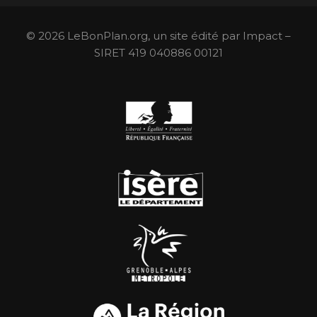
© 2026 LeBonPlan.org, un site édité par Impact –
SIRET 419 040886 00121