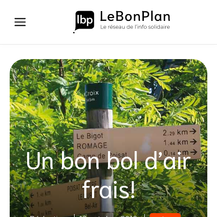
Aller
au
contenu
Un bon bol d’air
frais!