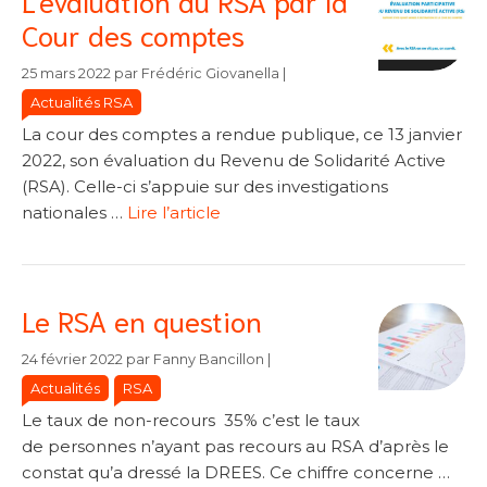
L’évaluation du RSA par la
Cour des comptes
Catégories
Catégories
25 mars 2022
par
Frédéric Giovanella
|
Actualités RSA
La cour des comptes a rendue publique, ce 13 janvier
2022, son évaluation du Revenu de Solidarité Active
(RSA). Celle-ci s’appuie sur des investigations
nationales …
Lire l’article
Le RSA en question
Catégories
Catégories
24 février 2022
par
Fanny Bancillon
|
Actualités
RSA
Le taux de non-recours 35% c’est le taux
de personnes n’ayant pas recours au RSA d’après le
constat qu’a dressé la DREES. Ce chiffre concerne …