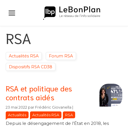
Aller
au
contenu
RSA
Actualités RSA
Forum RSA
Dispositifs RSA CD38
RSA et politique des
contrats aidés
Catégories
Catégories
23 mai 2022
par
Frédéric Giovanella
|
Actualités
Actualités RSA
RSA
Depuis le désengagement de l’État en 2018, les