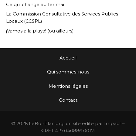
Ce qui change au 1er mai
La Commission Consultative des Services Publics
Locaux (CCSPL)
¡Vamos a la playa! (ou ailleurs)
Accueil
Qui sommes-nous
Mentions légales
Contact
© 2026 LeBonPlan.org, un site édité par Impact –
SIRET 419 040886 00121