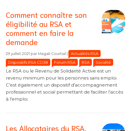
Comment connaître son
éligibilité au RSA et
comment en faire la
demande
Catégories
Catégories
Actualités RSA
29 juillet 2021
par
Magali Courtial
|
Dispositifs RSA CD38
Forum RSA
RSA
Société
Le RSA ou le Revenu de Solidarité Active est un
revenu minimum pour les personnes sans emploi.
C’est également un dispositif d’accompagnement
professionnel et social permettant de faciliter l’accès
à l’emploi.
Les Allocataires du RSA,