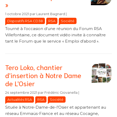
»
Catégories
Catégories
1 octobre 2021
par
Laurent Bagnard
|
Dispositifs RSA CD38
RSA
Société
Tourné à l’occasion d’une réunion du Forum RSA
Villefontaine, ce document vidéo invite à connaître
tant le Forum que le service « Emploi d’abord ».
Tero Loko, chantier
d’insertion à Notre Dame
de L’Osier
Catégories
Catégories
24 septembre 2021
par
Frédéric Giovanella
|
Actualités RSA
RSA
Société
Située à Notre-Dame-de-l’Osier et appartenant au
réseau Emmaüs-France et au réseau Cocagne,