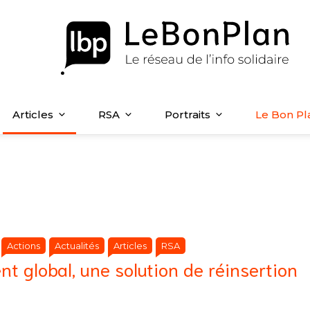
Articles
RSA
Portraits
Le Bon Pl
Catégories
Catégories
Actions
Actualités
Articles
RSA
|
 global, une solution de réinsertion