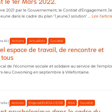
t le 1er Mars 2022.
re 2021 par le Gouvernement, le Contrat d’Engagement J
eune dans le cadre du plan ‘1 jeune,1 solution’ …
Lire l’articl
Catégories
Catégories
Actions
Actualités
Société
a Ali
|
el espace de travail, de rencontre et
 tous
al de l’économie sociale et solidaire au service de l’emplo
ers-lieu Coworking en septembre à Villefontaine.
Catégories
Catégories
Actions
Dispositifs RSA CD38
RSA
Société
nella
|
t psychologique dans le cadre du