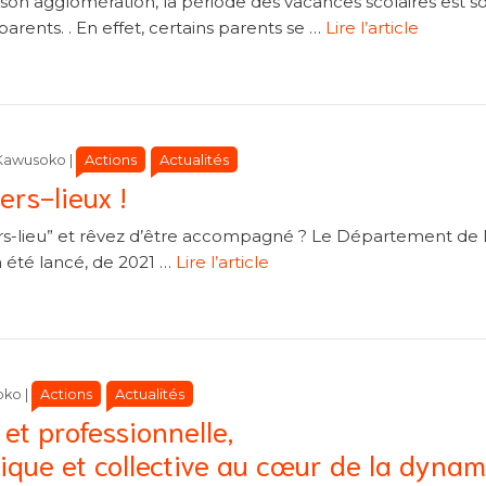
n agglomération, la période des vacances scolaires est s
parents. . En effet, certains parents se …
Lire l’article
Catégories
Catégories
Actions
Actualités
Kawusoko
|
ers-lieux !
ers-lieu” et rêvez d’être accompagné ? Le Département de l
 a été lancé, de 2021 …
Lire l’article
Catégories
Catégories
Actions
Actualités
oko
|
 et professionnelle,
stique et collective au cœur de la dyna