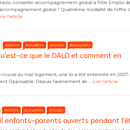
enezo, conseiller accompagnement global à Pôle Emploi d
’accompagnement global ? Quatrième modalité de l’offre 
ire l’article
Catégories
Catégories
Actions
Actualités
Articles
Bons plans
i
|
qu’est-ce que le DALO et comment en
 crucial du mal-logement, une loi a été entérinée en 2007 :
ent Opposable. Depuis l’avènement de …
Lire l’article
Catégories
Catégories
Actions
Actualités
Articles
|
il enfants-parents ouverts pendant l’é