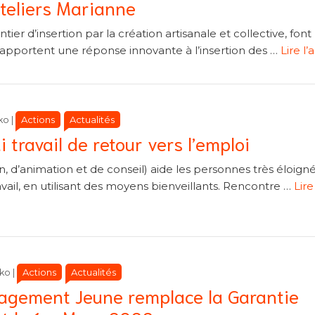
Ateliers Marianne
tier d’insertion par la création artisanale et collective, font
t apportent une réponse innovante à l’insertion des …
Lire l’
Catégories
Catégories
Actions
Actualités
ko
|
i travail de retour vers l’emploi
ion, d’animation et de conseil) aide les personnes très éloign
avail, en utilisant des moyens bienveillants. Rencontre …
Lire
Catégories
Catégories
Actions
Actualités
ko
|
gagement Jeune remplace la Garantie