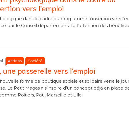
rtion vers l’emploi
logique dans le cadre du programme d’insertion vers l’e
lace par le Conseil départemental à l’attention des bénéficia
Catégories
Catégories
Actions
Société
al
|
 une passerelle vers l’emploi
ouvelle forme de boutique sociale et solidaire verra le jou
se. Le Petit Magasin s’inspire d’un concept déjà en place d
comme Poitiers, Pau, Marseille et Lille.